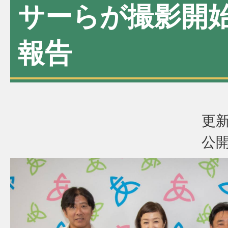
サーらが撮影開
報告
更新
公開