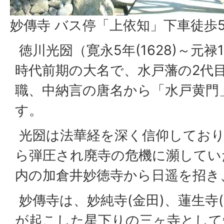
妙傳寺 バス停「上依知」下車徒歩
徳川光圀（寛永5年(1628)～元禄1
時代前期の大名で、水戸藩の2代
職、中納言の唐名から「水戸黄門
す。
光圀は法華経を深く信仰しており
ら弾圧され廃寺の危機に瀕していた
内の加倉井妙徳寺から日遥を招き
妙傳寺は、妙純寺(金田)、蓮生寺
が起こした星下りの三ヶ寺として