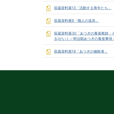
収蔵資料展13「活動する青年たち」
収蔵資料展9「職人の道具」
収蔵資料展30「あつぎの養蚕教師・
る)がいく～明治期あつぎの養蚕事情
収蔵資料展19「あつぎの修験者」