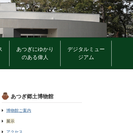
ス
あつぎにゆかり
デジタルミュー
のある偉人
ジアム
あつぎ郷土博物館
博物館ご案内
展示
アクセス