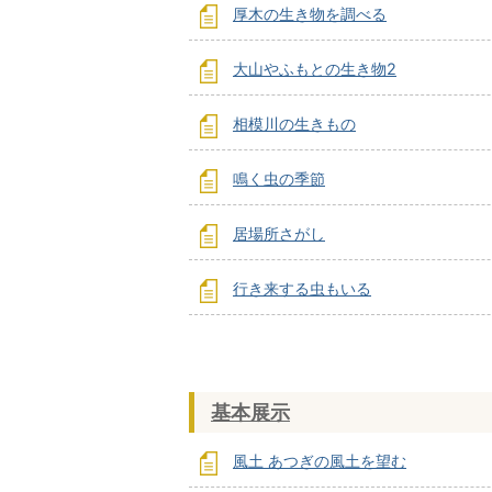
厚木の生き物を調べる
大山やふもとの生き物2
相模川の生きもの
鳴く虫の季節
居場所さがし
行き来する虫もいる
基本展示
風土 あつぎの風土を望む