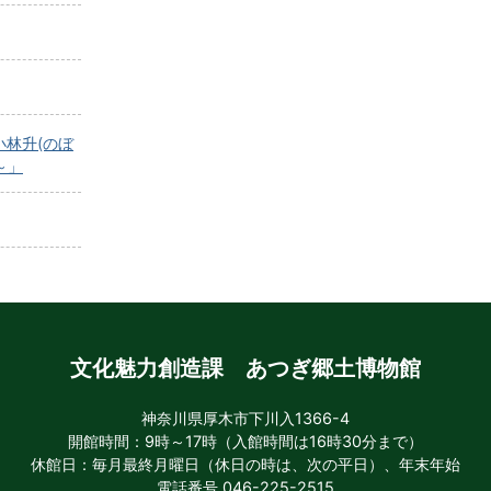
小林升(のぼ
～」
文化魅力創造課 あつぎ郷土博物館
神奈川県厚木市下川入1366-4
開館時間：9時～17時（入館時間は16時30分まで）
休館日：毎月最終月曜日（休日の時は、次の平日）、年末年始
電話番号 046-225-2515