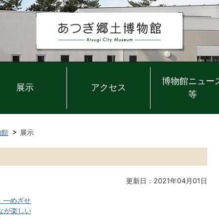
博物館ニュー
展示
アクセス
等
物館
展示
更新日：2021年04月01日
】―めざせ
なが楽しい