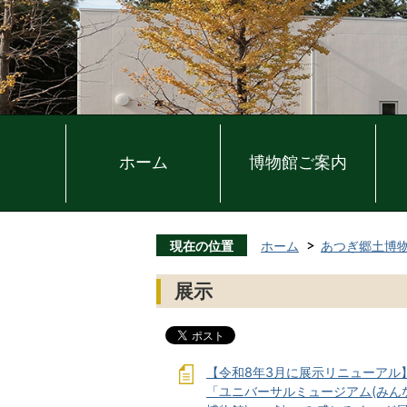
ホーム
博物館ご案内
現在の位置
ホーム
あつぎ郷土博
展示
【令和8年3月に展示リニューアル
「ユニバーサルミュージアム(みん