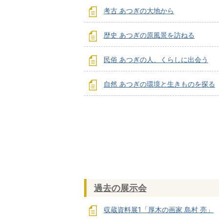
考古 あつぎの大地から
歴史 あつぎの原風景を訪ねる
民俗 あつぎの人、くらしに出会う
自然 あつぎの環境と生きものを探る
過去の展示会
収蔵資料展1「厚木の画家 島村 亮」