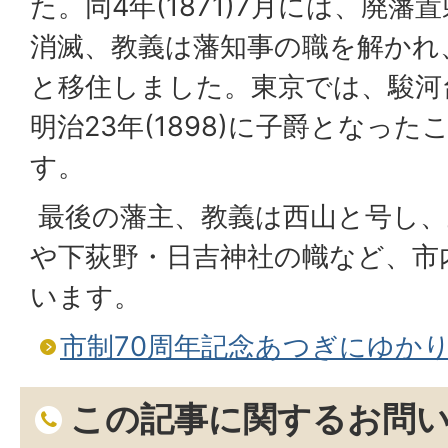
た。同4年(1871)7月には、廃
消滅、教義は藩知事の職を解かれ
と移住しました。東京では、駿河
明治23年(1898)に子爵となっ
す。
最後の藩主、教義は西山と号し、
や下荻野・日吉神社の幟など、市
います。
市制70周年記念あつぎにゆかり
この記事に関するお問