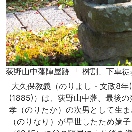
荻野山中藩陣屋跡 「 桝割」下車徒
大久保教義（のりよし・文政8年(1
(1885)）は、荻野山中藩、最後
孝（のりたか）の次男として生ま
（のりなり）が早世したため嫡子