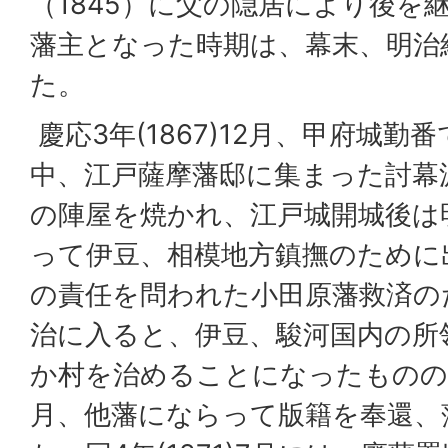
（1845）に父の隠居により後を
藩主となった時期は、幕末、明治
た。
慶応3年(1867)12月、甲府城
中、江戸薩摩藩邸に集まった討幕
の陣屋を焼かれ、江戸城開城後は
って伊豆、相模地方鎮撫のために
の責任を問われた小田原藩救済の
治に入ると、伊豆、駿河国内の所
か村を治めることになったものの、明
月、他藩にならって版籍を奉還、