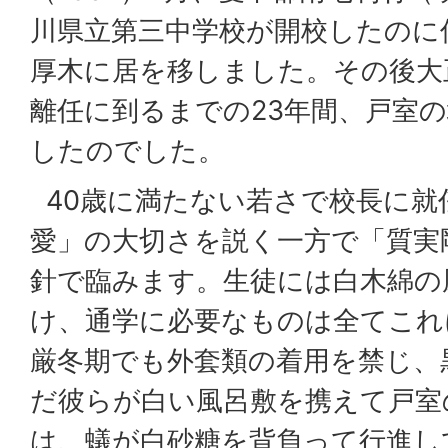
川県立第三中学校が開校したのに
厚木に居を移しました。その後大正1
離任に到るまでの23年間、戸室
したのでした。
40歳に満たない若さで校長に就
愛」の大切さを説く一方で「質実
針で臨みます。生徒には白木綿の
け、通学に必要なものは全てこれ
厳冬期でも外套類の着用を禁じ、
だ彼らが白い風呂敷を携えて戸室
は、蟻が白砂糖を背負って行進し