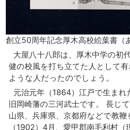
創立50周年記念厚木高校絵葉書（
大屋八十八郎は、厚木中学の初
健の校風を打ち立てた人として有
ような人だったのでしょう。
元治元年（1864）江戸で生ま
旧岡崎藩の三河武士です。 長じ
山県、兵庫県、京都府などで教鞭
（1902）4月、愛甲郡南毛利村