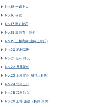
No.15 一遍上人
No.16 善鸞
No.17 夢窓疎石
No.18 高師直・師冬
No.19 上杉憲顕(山内上杉氏)
No.20 足利基氏
No.21 足利 持氏
No.22 長尾景仲
No.23 上杉定正(扇谷上杉氏)
No.24 北条五代
No.25 武田信玄
No.26 上杉 謙信（長尾 景虎）