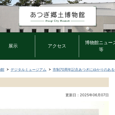
博物館ニュー
展示
アクセス
等
物館
デジタルミュージアム
市制70周年記念あつぎにゆかりのある
更新日：2025年06月07日