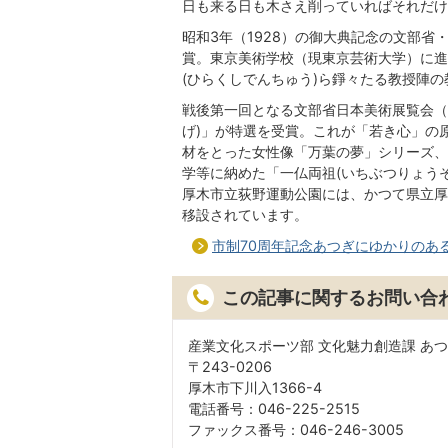
日も来る日も木さえ削っていればそれだけ
昭和3年（1928）の御大典記念の文部
賞。東京美術学校（現東京芸術大学）に進み
(ひらくしでんちゅう)ら錚々たる教授陣
戦後第一回となる文部省日本美術展覧会（日
げ)」が特選を受賞。これが「若き心」の
材をとった女性像「万葉の夢」シリーズ、
学等に納めた「一仏両祖(いちぶつりょう
厚木市立荻野運動公園には、かつて県立厚
移設されています。
市制70周年記念あつぎにゆかりのある
この記事に関するお問い合
産業文化スポーツ部 文化魅力創造課 あ
〒243-0206
厚木市下川入1366-4
電話番号：046-225-2515
ファックス番号：046-246-3005