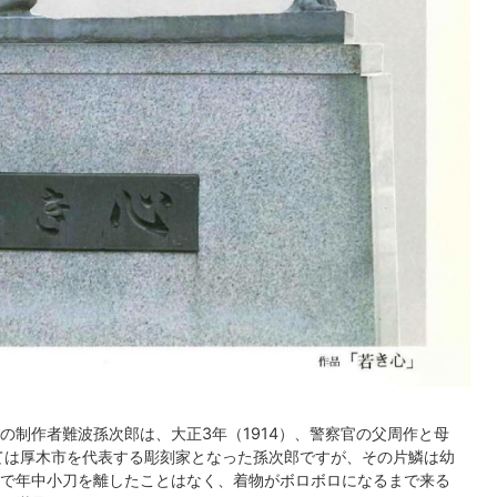
の制作者難波孫次郎は、大正3年（1914）、警察官の父周作と母
ては厚木市を代表する彫刻家となった孫次郎ですが、その片鱗は幼
で年中小刀を離したことはなく、着物がボロボロになるまで来る