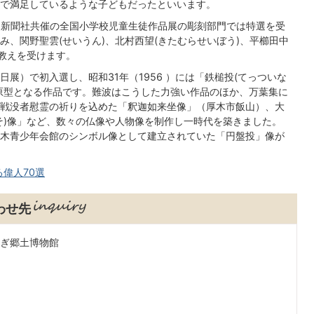
で満足しているような子どもだったといいます。
省・新聞社共催の全国小学校児童生徒作品展の彫刻部門では特選を受
、関野聖雲(せいうん)、北村西望(きたむらせいぼう)、平櫛田中
の教えを受けます。
展）で初入選し、昭和31年（1956 ）には「鉄槌投(てっついな
原型となる作品です。難波はこうした力強い作品のほか、万葉集に
戦没者慰霊の祈りを込めた「釈迦如来坐像」（厚木市飯山）、大
そ)像」など、数々の仏像や人物像を制作し一時代を築きました。
木青少年会館のシンボル像として建立されていた「円盤投」像が
偉人70選
わせ先
つぎ郷土博物館