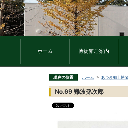
ホーム
博物館ご案内
現在の位置
ホーム
あつぎ郷土博
No.69 難波孫次郎