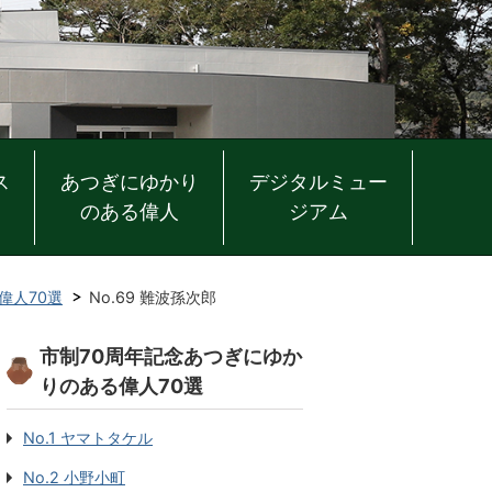
ス
あつぎにゆかり
デジタルミュー
のある偉人
ジアム
偉人70選
No.69 難波孫次郎
市制70周年記念あつぎにゆか
りのある偉人70選
No.1 ヤマトタケル
No.2 小野小町