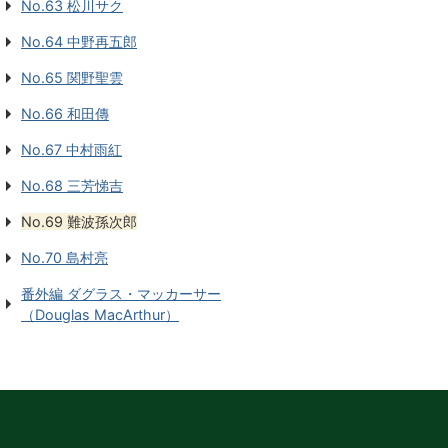
No.63 松川サク
No.64 中野再五郎
No.65 関野聖雲
No.66 和田傳
No.67 中村雨紅
No.68 三芳悌吉
No.69 難波孫次郎
No.70 島村亮
番外編 ダグラス・マッカーサー
（Douglas MacArthur）