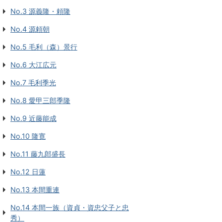
No.3 源義隆・頼隆
No.4 源頼朝
No.5 毛利（森）景行
No.6 大江広元
No.7 毛利季光
No.8 愛甲三郎季隆
No.9 近藤能成
No.10 隆寛
No.11 藤九郎盛長
No.12 日蓮
No.13 本間重連
No.14 本間一族（資貞・資忠父子と忠
秀）