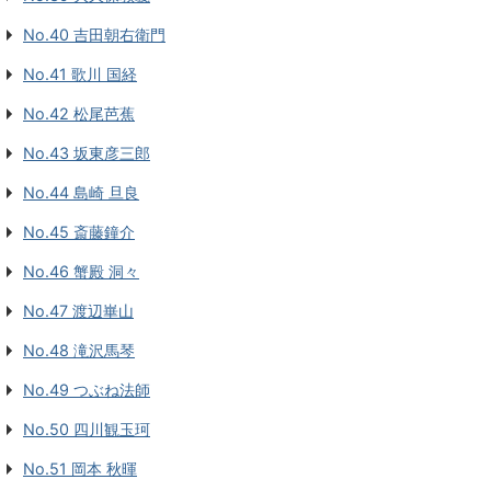
No.40 吉田朝右衛門
No.41 歌川 国経
No.42 松尾芭蕉
No.43 坂東彦三郎
No.44 島崎 旦良
No.45 斎藤鐘介
No.46 蟹殿 洞々
No.47 渡辺崋山
No.48 滝沢馬琴
No.49 つぶね法師
No.50 四川観玉珂
No.51 岡本 秋暉