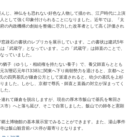
軽んじ、神仏をも恐れない好色な人物して描かれ、江戸時代に上演
人として強く印象付けられることになりました。近年では、『太
府の内政機構の創始を整備に尽力した改革者として高く評価され
窓疎石の書状のレプリカを展示しています。この書状は建武5年
で、宛先は「武蔵守」となっています。この「武蔵守」は師直のことで、
なっていました。
師直の猶子（ゆうし・相続権を持たない養子）で、養父師直らととも
3/暦応元年(1338)に関東へ下り南朝勢力を退けると、京都へと
)に尊氏の四男基氏が鎌倉公方として派遣されると、幼少の基氏を上杉
りました。しかし、京都で尊氏・師直と直義の対立が深まってく
した。
を連れて鎌倉を脱出しますが、現在の厚木市飯山で基氏を奪回さ
ス市）へと落ち延び、そこで自害しました。飯山での師冬と憲顕
ぎ郷土博物館の基本展示室でみることができます。また、湯山事件
寺は飯山観音前バス停が最寄りとなります。