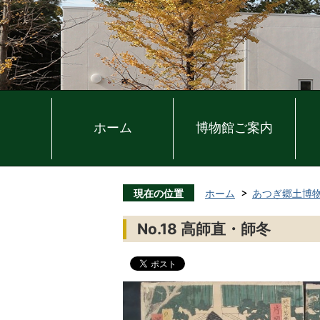
ホーム
博物館ご案内
現在の位置
ホーム
あつぎ郷土博
No.18 高師直・師冬