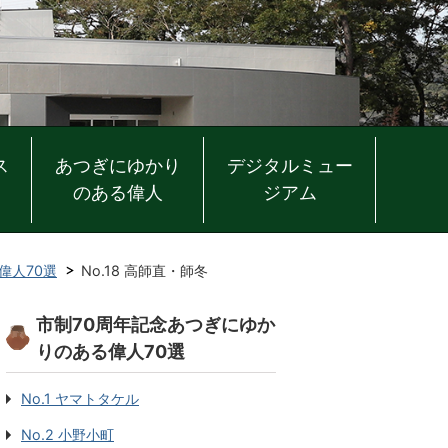
ス
あつぎにゆかり
デジタルミュー
のある偉人
ジアム
偉人70選
No.18 高師直・師冬
市制70周年記念あつぎにゆか
りのある偉人70選
No.1 ヤマトタケル
No.2 小野小町