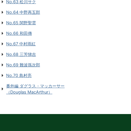
No.63 松川サク
No.64 中野再五郎
No.65 関野聖雲
No.66 和田傳
No.67 中村雨紅
No.68 三芳悌吉
No.69 難波孫次郎
No.70 島村亮
番外編 ダグラス・マッカーサー
（Douglas MacArthur）