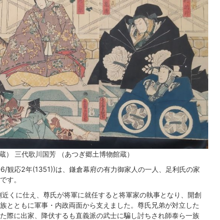
蔵） 三代歌川国芳 （あつぎ郷土博物館蔵）
6/観応2年(1351))は、鎌倉幕府の有力御家人の一人、足利氏の家
です。
側近くに仕え、尊氏が将軍に就任すると将軍家の執事となり、開創
族とともに軍事・内政両面から支えました。尊氏兄弟が対立した
た際に出家、降伏するも直義派の武士に騙し討ちされ師泰ら一族