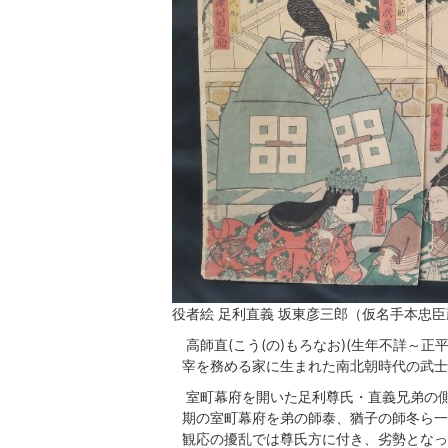
役者絵 足利直義 坂東彦三郎（仮名手本忠臣
高師直(こう(の)もろなお)(生年不詳～正平
宰を務める家に生まれた南北朝時代の武士
室町幕府を開いた足利尊氏・直義兄弟の
期の室町幕府を弟の師泰、猶子の師冬ら一
観応の擾乱では尊氏方に付き、劣勢となっ