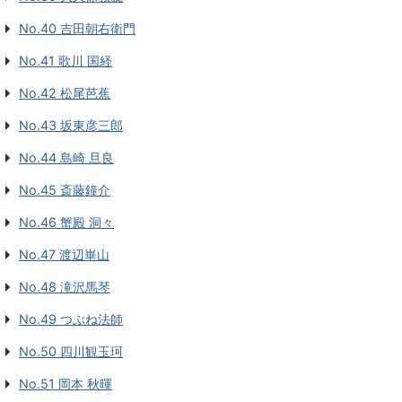
No.40 吉田朝右衛門
No.41 歌川 国経
No.42 松尾芭蕉
No.43 坂東彦三郎
No.44 島崎 旦良
No.45 斎藤鐘介
No.46 蟹殿 洞々
No.47 渡辺崋山
No.48 滝沢馬琴
No.49 つぶね法師
No.50 四川観玉珂
No.51 岡本 秋暉