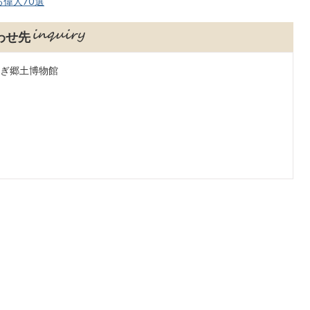
偉人70選
わせ先
つぎ郷土博物館