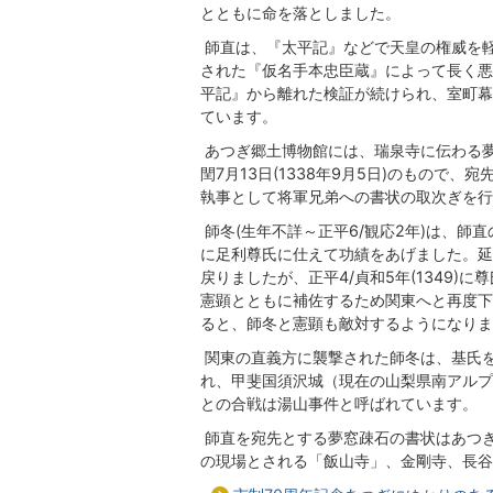
とともに命を落としました。
師直は、『太平記』などで天皇の権威を
された『仮名手本忠臣蔵』によって長く悪
平記』から離れた検証が続けられ、室町幕
ています。
あつぎ郷土博物館には、瑞泉寺に伝わる夢
閏7月13日(1338年9月5日)のもの
執事として将軍兄弟への書状の取次ぎを行
師冬(生年不詳～正平6/観応2年)は、
に足利尊氏に仕えて功績をあげました。延元
戻りましたが、正平4/貞和5年(1349
憲顕とともに補佐するため関東へと再度下
ると、師冬と憲顕も敵対するようになりま
関東の直義方に襲撃された師冬は、基氏
れ、甲斐国須沢城（現在の山梨県南アルプ
との合戦は湯山事件と呼ばれています。
師直を宛先とする夢窓疎石の書状はあつ
の現場とされる「飯山寺」、金剛寺、長谷