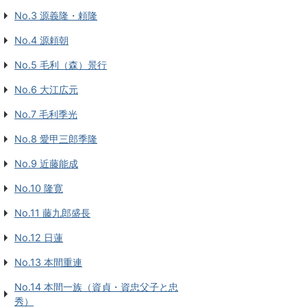
No.3 源義隆・頼隆
No.4 源頼朝
No.5 毛利（森）景行
No.6 大江広元
No.7 毛利季光
No.8 愛甲三郎季隆
No.9 近藤能成
No.10 隆寛
No.11 藤九郎盛長
No.12 日蓮
No.13 本間重連
No.14 本間一族（資貞・資忠父子と忠
秀）