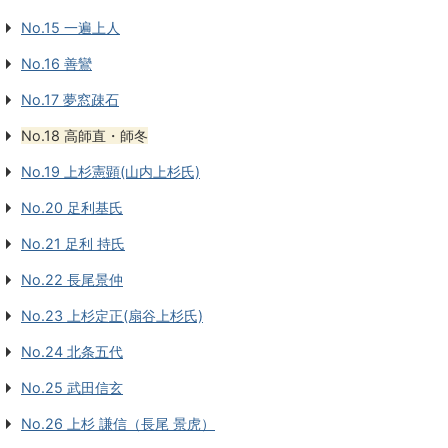
No.15 一遍上人
No.16 善鸞
No.17 夢窓疎石
No.18 高師直・師冬
No.19 上杉憲顕(山内上杉氏)
No.20 足利基氏
No.21 足利 持氏
No.22 長尾景仲
No.23 上杉定正(扇谷上杉氏)
No.24 北条五代
No.25 武田信玄
No.26 上杉 謙信（長尾 景虎）