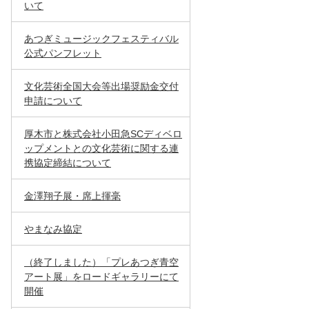
いて
あつぎミュージックフェスティバル
公式パンフレット
文化芸術全国大会等出場奨励金交付
申請について
厚木市と株式会社小田急SCディベロ
ップメントとの文化芸術に関する連
携協定締結について
金澤翔子展・席上揮毫
やまなみ協定
（終了しました）「プレあつぎ青空
アート展」をロードギャラリーにて
開催