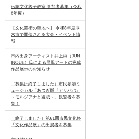
伝統文化親子教室 参加者募集（令和
8年度）
【文化芸術の聖地へ】 令和8年度厚
木市で開催される大会・イベント情
報
市内出身アーティスト井上純（JUN
INOUE）氏による屏風アートの完成
作品展示のお知らせ
（募集は終了しました）市民参加ミ
ュージカル「あつぎ版『アリババ』
～モルジアナと盗賊～」観覧者を募
集！
（終了しました）第61回市民文化祭
「文化作品展」の出展者を募集