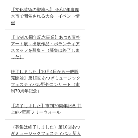
【文化芸術の聖地へ】 令和7年度厚
木市で開催される大会・イベント情
報
【市制70周年記念事業】あつぎ青空
アート展～出展作品・ボランティア
スタッフを募集～（募集は終了しま
した）
終了しました【10月4日から一般販
売開始】第10回あつぎミュージック
フェスティバル野外コンサート（市
制70周年記念）
【終了しました】市制70周年記念 井
上純×壁画フリーウォール
（募集は終了しました）第10回あつ
ぎミュージックフェスティバル 新人