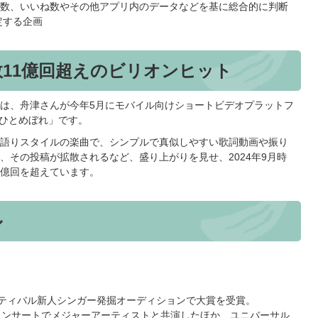
数、いいね数やその他アプリ内のデータなどを基に総合的に判断
定する企画
回数11億回超えのビリオンヒット
は、舟津さんが今年5月にモバイル向けショートビデオプラットフ
（ひとめぼれ」です。
語りスタイルの楽曲で、シンプルで真似しやすい歌詞動画や振り
、その投稿が拡散されるなど、盛り上がりを見せ、2024年9月時
11億回を超えています。
ル
スティバル新人シンガー発掘オーディションで大賞を受賞。
コンサートでメジャーアーティストと共演したほか、ユニバーサル