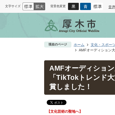
文字サイズ
背景色変更
音
現在のページ
ホーム
文化・スポー
AMFオーディション大
AMFオーディショ
「TikTokトレンド
賞しました！
【文化芸術の聖地へ】