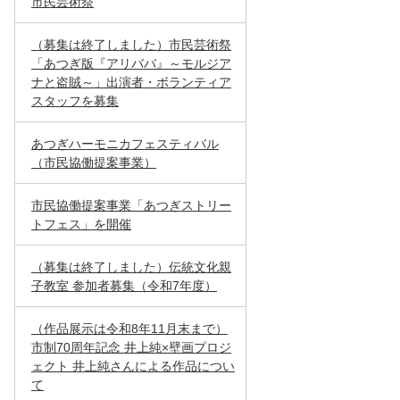
市民芸術祭
（募集は終了しました）市民芸術祭
「あつぎ版『アリババ』～モルジア
ナと盗賊～」出演者・ボランティア
スタッフを募集
あつぎハーモニカフェスティバル
（市民協働提案事業）
市民協働提案事業「あつぎストリー
トフェス」を開催
（募集は終了しました）伝統文化親
子教室 参加者募集（令和7年度）
（作品展示は令和8年11月末まで）
市制70周年記念 井上純×壁画プロジ
ェクト 井上純さんによる作品につい
て