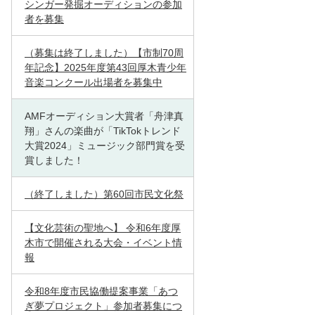
シンガー発掘オーディションの参加
者を募集
（募集は終了しました）【市制70周
年記念】2025年度第43回厚木青少年
音楽コンクール出場者を募集中
AMFオーディション大賞者「舟津真
翔」さんの楽曲が「TikTokトレンド
大賞2024」ミュージック部門賞を受
賞しました！
（終了しました）第60回市民文化祭
【文化芸術の聖地へ】 令和6年度厚
木市で開催される大会・イベント情
報
令和8年度市民協働提案事業「あつ
ぎ夢プロジェクト」参加者募集につ