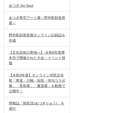
あつぎ Art Spot
あつぎ青空アート展～野外彫刻造形
展～
野外彫刻造形展オンライン記録誌を
作成
【文化芸術の聖地へ】 令和5年度厚
木市で開催された大会・イベント情
報
【令和3年度】オンライン市民文化
祭「華道・川柳・短歌・俳句コラボ
展」「美術展」「書道展」を動画で
公開中！
情報誌「熱気流(あつぎりゅう)」を
発行