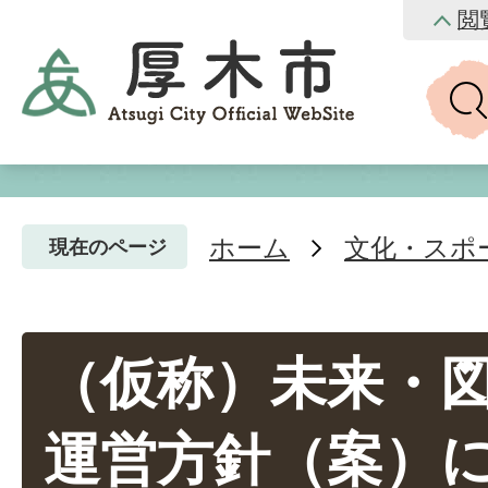
閲
ホーム
文化・スポ
現在のページ
（仮称）未来・
運営方針（案）