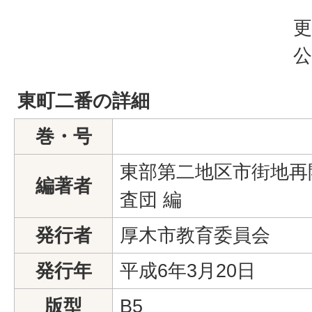
更
公
東町二番の詳細
巻・号
東部第二地区市街地再
編著者
査団 編
発行者
厚木市教育委員会
発行年
平成6年3月20日
版型
B5