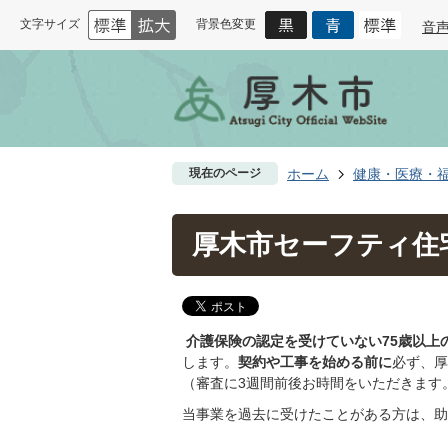
文字サイズ
背景色変更
音
現在のページ
ホーム
健康・医療・
厚木市セーフティ住
介護保険の認定を受けていない75歳以上
します。
契約や工事を始める前に
必ず、厚
（審査に3週間前後お時間をいただきます
当事業を過去に受けたことがある方は、助