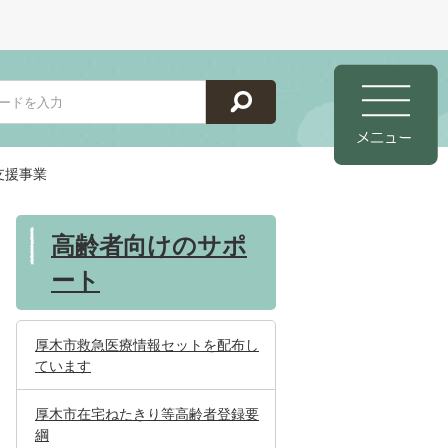
支援事業
高齢者向けのサポ
ート
厚木市救急医療情報セットを配布し
ています
厚木市在宅ねたきり等高齢者登録要
綱