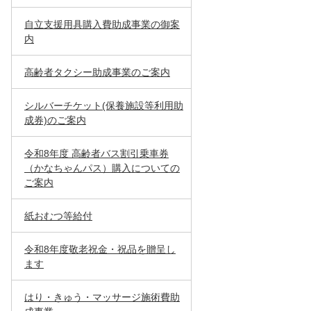
自立支援用具購入費助成事業の御案
内
高齢者タクシー助成事業のご案内
シルバーチケット(保養施設等利用助
成券)のご案内
令和8年度 高齢者バス割引乗車券
（かなちゃんパス）購入についての
ご案内
紙おむつ等給付
令和8年度敬老祝金・祝品を贈呈し
ます
はり・きゅう・マッサージ施術費助