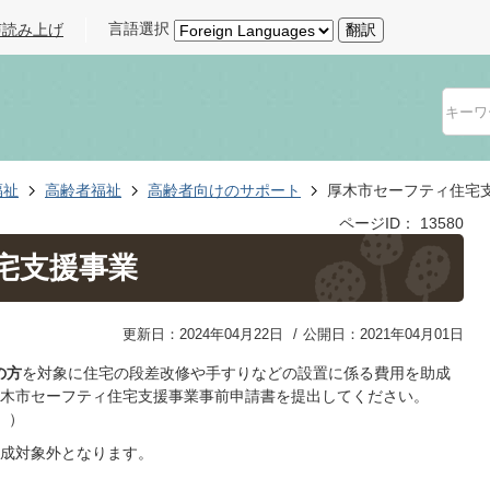
言語選択
声読み上げ
翻訳
福祉
高齢者福祉
高齢者向けのサポート
厚木市セーフティ住宅
ページID：
13580
宅支援事業
更新日：2024年04月22日
公開日：2021年04月01日
の方
を対象に住宅の段差改修や手すりなどの設置に係る費用を助成
木市セーフティ住宅支援事業事前申請書を提出してください。
。）
成対象外となります。