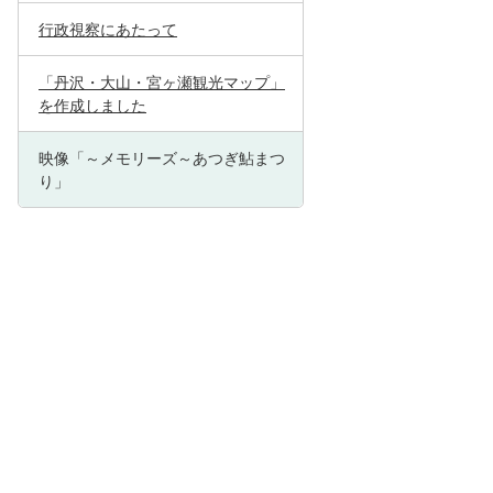
行政視察にあたって
「丹沢・大山・宮ヶ瀬観光マップ」
を作成しました
映像「～メモリーズ～あつぎ鮎まつ
り」