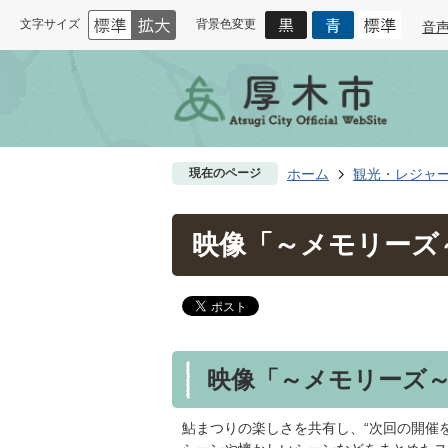
文字サイズ
背景色変更
音
現在のページ
ホーム
観光・レジャ
映像「～メモリーズ
映像「～メモリーズ
鮎まつりの楽しさを共有し、“次回の開催