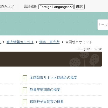
言語選択
声読み上げ
翻訳
ー
観光情報カテゴリ
朝市・直売所
全国朝市サミット
ページID：
9620
全国朝市サミット協議会の概要
館鼻岸壁朝市の概要
盛岡神子田朝市の概要