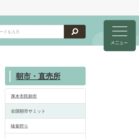
朝市・直売所
厚木市民朝市
全国朝市サミット
味覚狩り