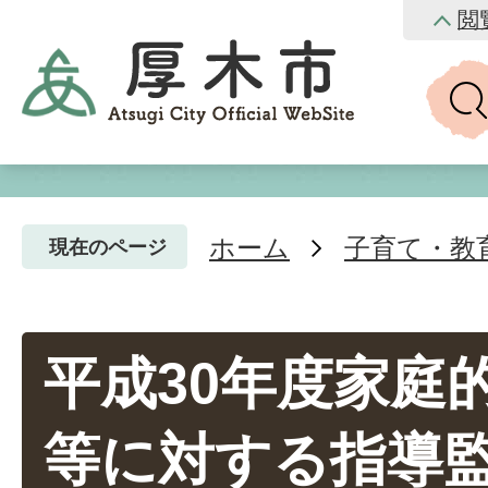
閲
ホーム
子育て・教
現在のページ
平成30年度家庭
等に対する指導