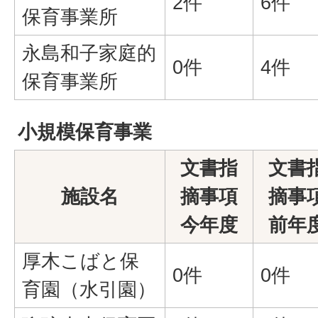
2件
6件
保育事業所
永島和子家庭的
0件
4件
保育事業所
小規模保育事業
文書指
文書
施設名
摘事項
摘事
今年度
前年
厚木こばと保
0件
0件
育園（水引園）