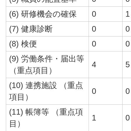
(6) 研修機会の確保
0
1
(7) 健康診断
0
0
(8) 検便
0
0
(9) 労働条件・届出等
4
5
（重点項目）
(10) 連携施設 （重点
0
0
項目）
(11) 帳簿等 （重点項
1
0
目）