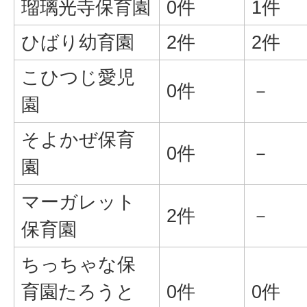
瑠璃光寺保育園
0件
1件
ひばり幼育園
2件
2件
こひつじ愛児
0件
－
園
そよかぜ保育
0件
－
園
マーガレット
2件
－
保育園
ちっちゃな保
育園たろうと
0件
0件