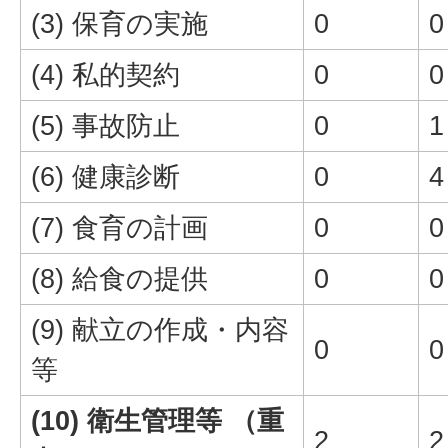
(3) 保育の実施
0
0
(4) 私的契約
0
0
(5) 事故防止
0
1
(6) 健康診断
0
4
(7) 食育の計画
0
0
(8) 給食の提供
0
0
(9) 献立の作成・内容
0
0
等
(10) 衛生管理等 （重
2
2