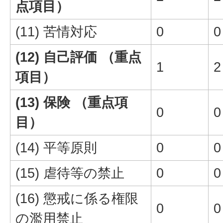
点項目）
(11) 苦情対応
0
0
(12) 自己評価 （重点
1
2
項目）
(13) 保険 （重点項
0
0
目）
(14) 平等原則
0
0
(15) 虐待等の禁止
0
0
(16) 懲戒に係る権限
0
0
の濫用禁止