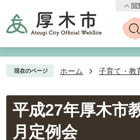
閲
ホーム
子育て・教
現在のページ
平成27年厚木市
月定例会