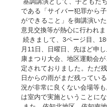
基調講演として、子どもた
である「サイバー犯罪から子
ができること」を御講演い
意見交換等が熱心に行われま
続きまして、3ページ目、18
月11日、日曜日、先ほど申
康まつり大会、地区運動会が
定されておりました。ただ
日からの雨がまだ残ってい
況が非常に良くない会場等も
は室内で実施ということに
また、依知北地区、依知南