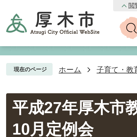
閲
ホーム
子育て・教
現在のページ
平成27年厚木市
10月定例会