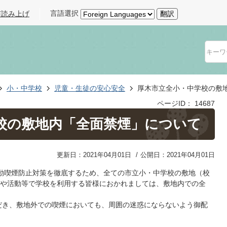
言語選択
声読み上げ
翻訳
小・中学校
児童・生徒の安心安全
厚木市立全小・中学校の敷
ページID：
14687
校の敷地内「全面禁煙」について
更新日：2021年04月01日
公開日：2021年04月01日
受動喫煙防止対策を徹底するため、全ての市立小・中学校の敷地（校
や活動等で学校を利用する皆様におかれましては、敷地内での全
だき、敷地外での喫煙においても、周囲の迷惑にならないよう御配