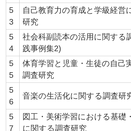
5
自己教育力の育成と学級経営
3
研究
5
社会科副読本の活用に関する調
4
践事例集2)
5
体育学習と児童・生徒の自己
5
調査研究
5
音楽の生活化に関する調査研
6
5
図工・美術学習における基礎
7
に関する調査研究