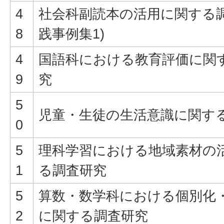
4
社会科副読本の活用に関する調
8
践事例集1)
4
国語科における教育評価に関
9
究
5
児童・生徒の生活意識に関す
0
5
理科学習における地域素材の
1
る調査研究
5
算数・数学科における個別化
2
に関する調査研究