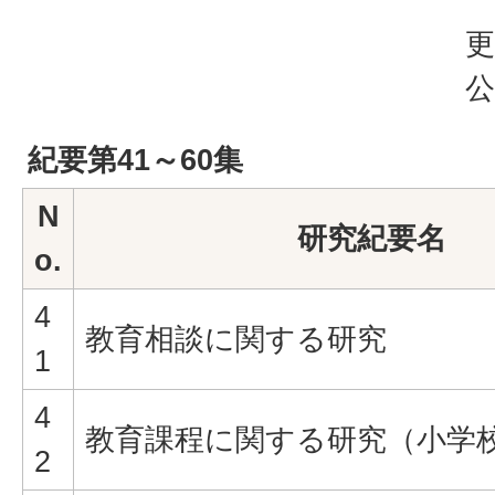
更
公
紀要第41～60集
N
研究紀要名
o.
4
教育相談に関する研究
1
4
教育課程に関する研究（小学
2