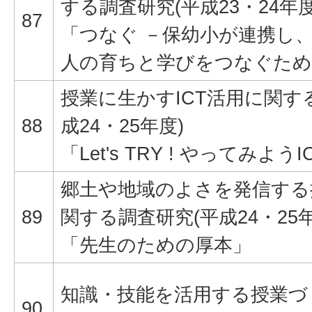
する調査研究(平成23・24年度
87
「つなぐ －保幼小が連携し
人の育ちと学びをつなぐた
授業に生かすICT活用に関す
88
成24・25年度)
「Let's TRY ! やってみようI
郷土や地域のよさを発信する
89
関する調査研究(平成24・25年
「先生のための厚本」
知識・技能を活用する授業づ
90