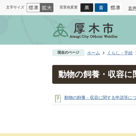
文字サイズ
背景色変更
音
現在のページ
ホーム
くらし・手続
動物の飼養・収容に
動物の飼養・収容に関する申請等に