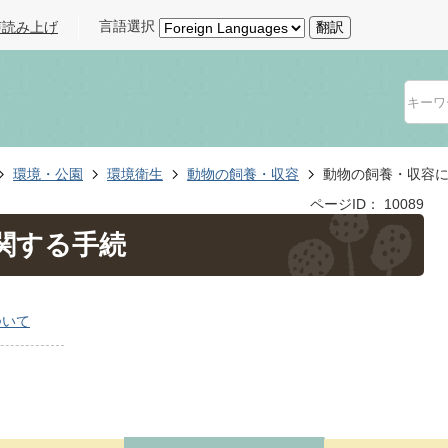
言語選択
声読み上げ
翻訳
環境・公園
環境衛生
動物の飼養・収容
動物の飼養・収容
ページID：
10089
関する手続
ついて