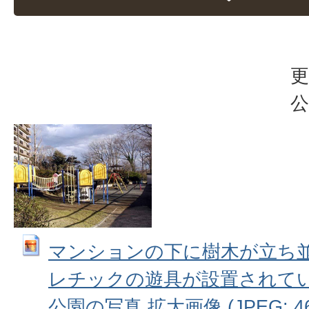
更
公
マンションの下に樹木が立ち
レチックの遊具が設置されて
公園の写真 拡大画像 (JPEG: 46