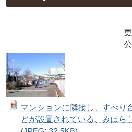
更
公
マンションに隣接し、すべり
どが設置されている、みはらし
(JPEG: 32.5KB)