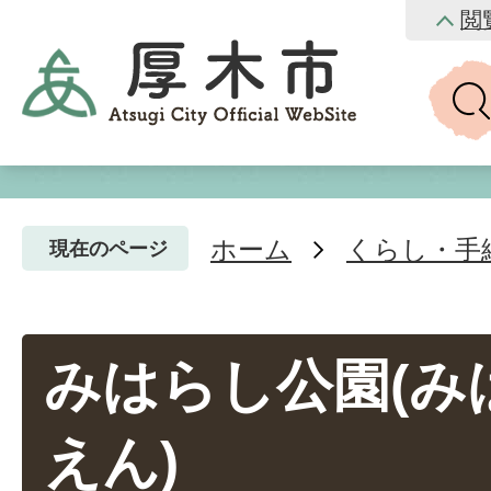
閲
ホーム
くらし・手
現在のページ
みはらし公園(み
えん)