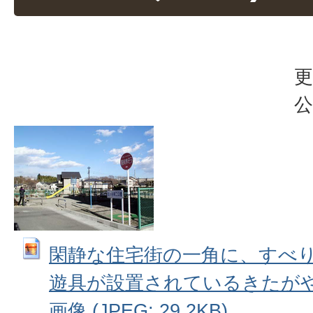
更
公
閑静な住宅街の一角に、すべ
遊具が設置されているきたがや
画像 (JPEG: 29.2KB)