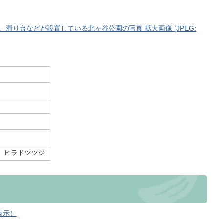
滑り台などが設置している北ヶ谷公園の写真 拡大画像 (JPEG:
、ヒラドツツジ
表示）