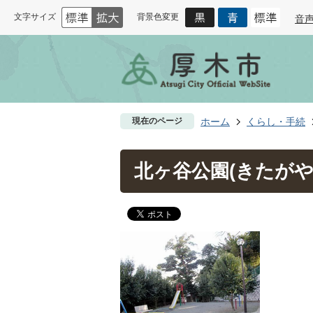
文字サイズ
背景色変更
音
現在のページ
ホーム
くらし・手続
北ヶ谷公園(きたがや