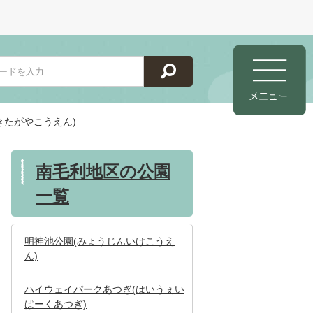
きたがやこうえん)
南毛利地区の公園
一覧
明神池公園(みょうじんいけこうえ
ん)
ハイウェイパークあつぎ(はいうぇい
ぱーくあつぎ)