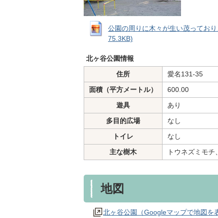
公園の周りに木々が生い茂っており、
75.3KB)
北ヶ谷公園情報
住所
愛名131-35
面積（平方メートル）
600.00
遊具
あり
多目的広場
なし
トイレ
なし
主な樹木
トウネズミモチ
地図
北ヶ谷公園（Googleマップで地図を