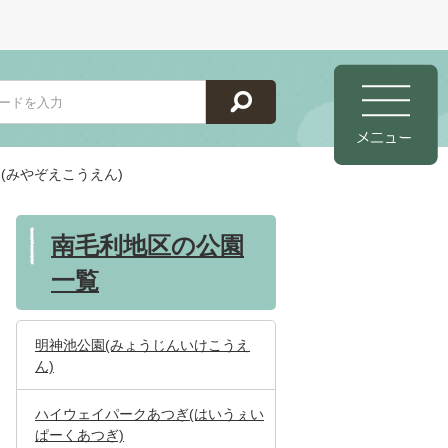
(みやぞえこうえん)
南毛利地区の公園
一覧
明神池公園(みょうじんいけこうえ
ん)
ハイウェイパークあつぎ(はいうぇい
ぱーくあつぎ)