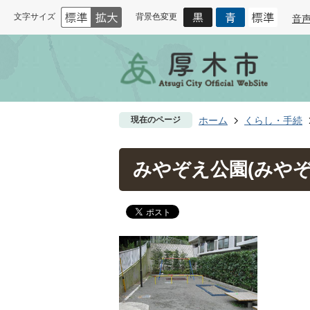
文字サイズ
背景色変更
音
現在のページ
ホーム
くらし・手続
みやぞえ公園(みやぞ