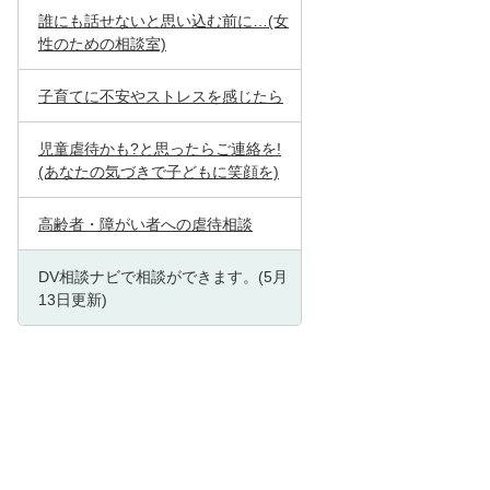
誰にも話せないと思い込む前に…(女
性のための相談室)
子育てに不安やストレスを感じたら
児童虐待かも?と思ったらご連絡を!
(あなたの気づきで子どもに笑顔を)
高齢者・障がい者への虐待相談
DV相談ナビで相談ができます。(5月
13日更新)