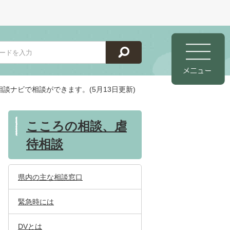
相談ナビで相談ができます。(5月13日更新)
こころの相談、虐
待相談
県内の主な相談窓口
緊急時には
DVとは