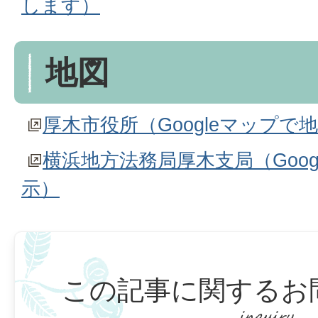
します）
地図
厚木市役所（Googleマップで
横浜地方法務局厚木支局（Goo
示）
この記事に関するお