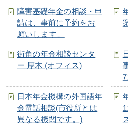
障害基礎年金の相談・申
請は、事前に予約をお
願いします。
街角の年金相談センタ
ー 厚木 (オフィス)
事
7
日本年金機構の外国語年
金電話相談(市役所とは
異なる機関です。)