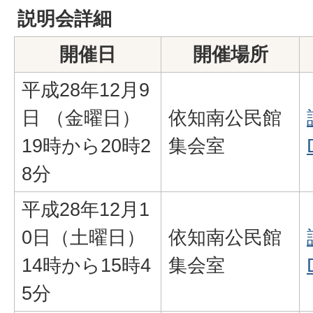
説明会詳細
開催日
開催場所
平成28年12月9
日 （金曜日）
依知南公民館
19時から20時2
集会室
8分
平成28年12月1
0日（土曜日）
依知南公民館
14時から15時4
集会室
5分