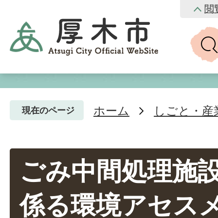
閲
ホーム
しごと・産
現在のページ
ごみ中間処理施
係る環境アセス