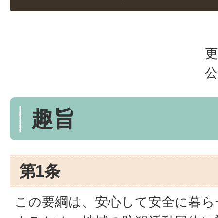
更
公
趣旨
第1条
この要綱は、安心して安全に暮ら