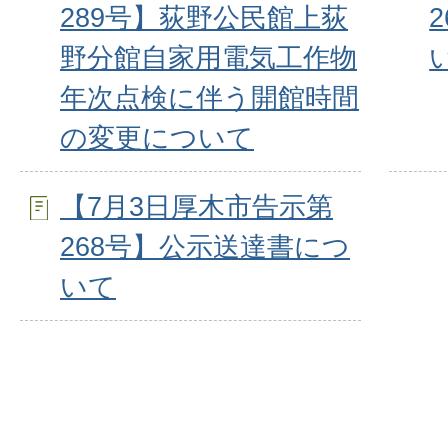
289号】荻野公民館上荻
野分館自家用電気工作物
年次点検に伴う開館時間
の変更について
【7月3日厚木市告示第
268号】公示送達書につ
いて