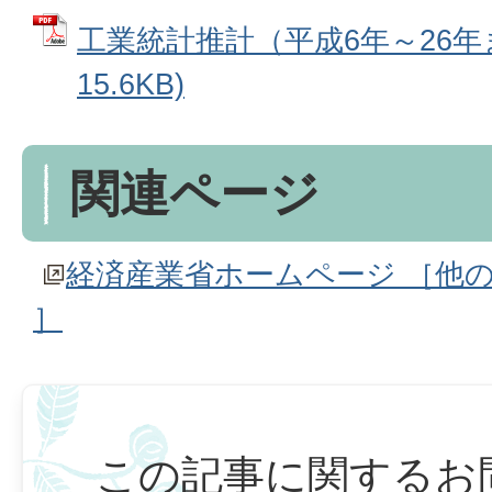
工業統計推計（平成6年～26年ま
15.6KB)
関連ページ
経済産業省ホームページ ［他
］
この記事に関するお