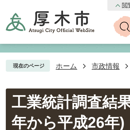
閲
ホーム
市政情報
現在のページ
工業統計調査結果
年から平成26年)