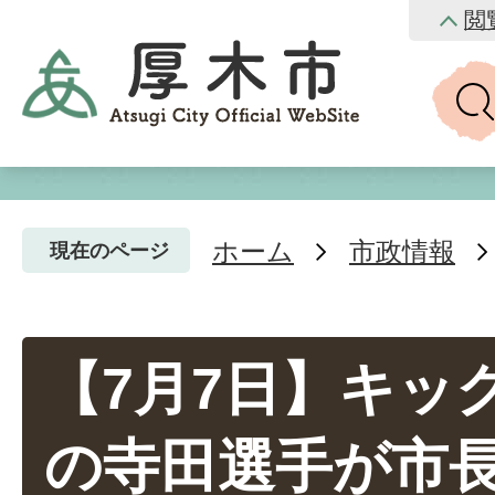
閲
ホーム
市政情報
現在のページ
【7月7日】キッ
の寺田選手が市