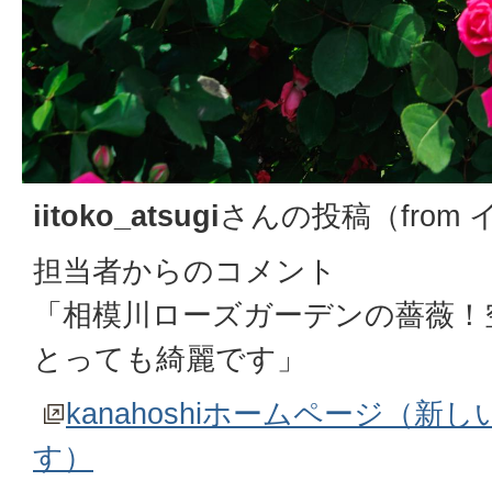
iitoko_atsugi
さんの投稿（from
担当者からのコメント
「相模川ローズガーデンの薔薇！
とっても綺麗です」
kanahoshiホームページ（
す）