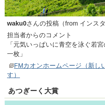
waku0
さんの投稿（from インス
担当者からのコメント
「元気いっぱいに青空を泳ぐ若宮
一枚」
FMカオンホームページ（新し
す）
あつぎーく大賞