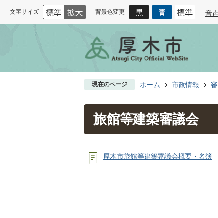
文字サイズ
背景色変更
音
現在のページ
ホーム
市政情報
審
旅館等建築審議会
厚木市旅館等建築審議会概要・名簿