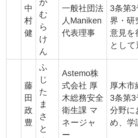
か
中
一般社団法
3条第
む
村
人Maniken
界・研
ら
健
代表理事
意見を
け
として
ん
ふ
Astemo株
じ
藤
式会社 厚
厚木市
た
田
木総務安全
3条第
ま
政
衛生課 マ
分野に
さ
豊
ネージャ
め、学
と
ー