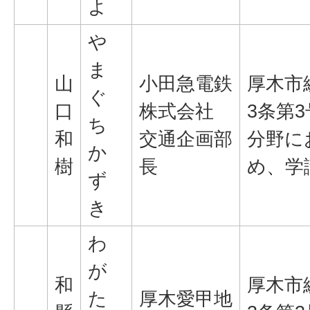
よ
や
ま
山
小田急電鉄
厚木市
ぐ
口
株式会社
3条第
ち
和
交通企画部
分野に
か
樹
長
め、学
ず
き
わ
が
和
厚木市
た
厚木愛甲地