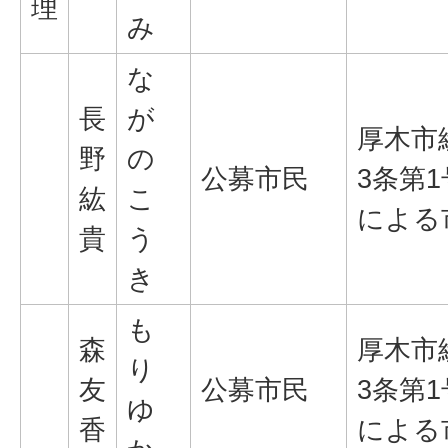
理
み
な
長
が
厚木市
野
の
公募市民
3条第
紘
こ
による
貴
う
き
も
森
厚木市
り
友
公募市民
3条第
ゆ
香
による