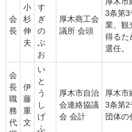
厚木市
小
す
3条第
会
杉
ぎ
厚木商工会
業、観
長
伸
の
議所 会頭
得るた
夫
ぶ
選任。
お
い
会
と
長
伊
う
厚木市自治
厚木市
職
藤
し
会連絡協議
3条第
務
重
げ
会 会計
団体の
代
文
ふ