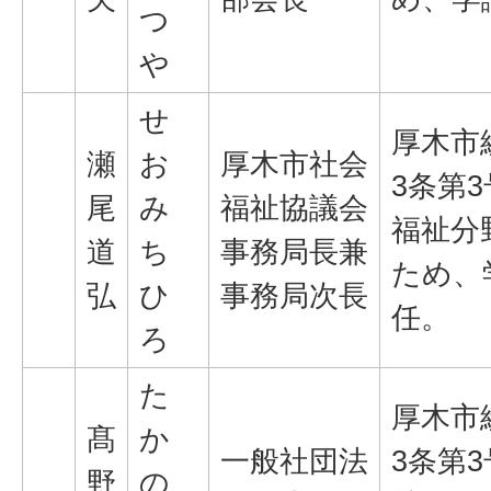
つ
や
せ
厚木市
瀬
お
厚木市社会
3条第
尾
み
福祉協議会
福祉分
道
ち
事務局長兼
ため、
弘
ひ
事務局次長
任。
ろ
た
厚木市
髙
か
一般社団法
3条第
野
の