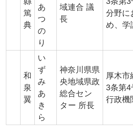
縣
3条第
あ
域連合 議
篤
分野に
つ
長
典
め、学
の
り
い
ず
神奈川県県
和
厚木市
み
央地域県政
泉
3条第
あ
総合セン
翼
行政機
き
ター 所長
ら