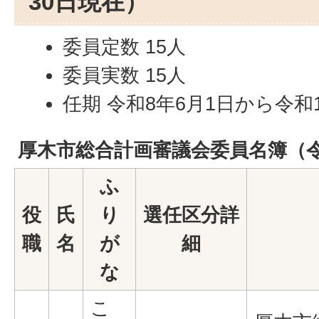
30日現在）
委員定数 15人
委員実数 15人
任期 令和8年6月1日から令和
厚木市総合計画審議会委員名簿（令
ふ
役
氏
り
選任区分詳
職
名
が
細
な
こ