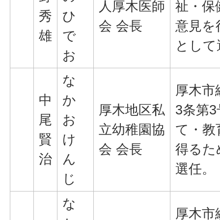
人厚木医師
祉・保
秀
ひ
会 会長
意見を
雄
で
として
お
な
厚木市
中
か
厚木地区私
3条第
尾
お
立幼稚園協
て・教
賢
け
会 会長
得るた
治
ん
選任。
じ
な
厚木市