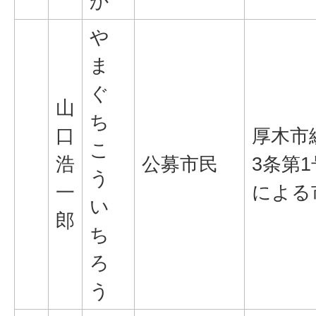
か
や
ま
ぐ
山
ち
口
厚木市
こ
浩
公募市民
3条第
う
一
による
い
郎
ち
ろ
う