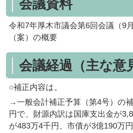
会議資料
令和7年厚木市議会第6回会議（9
（案）の概要
会議経過（主な意
○補正内容は。
→一般会計補正予算（第4号）の補正
円で、財源内訳は国庫支出金が3,8
が483万4千円、市債が3億190万円