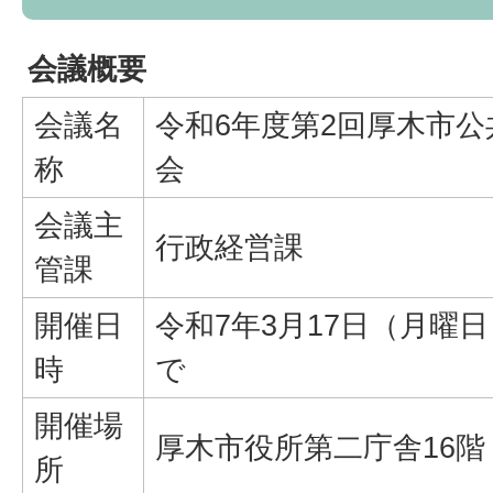
会議概要
会議名
令和6年度第2回厚木市
称
会
会議主
行政経営課
管課
開催日
令和7年3月17日（月曜
時
で
開催場
厚木市役所第二庁舎16階
所