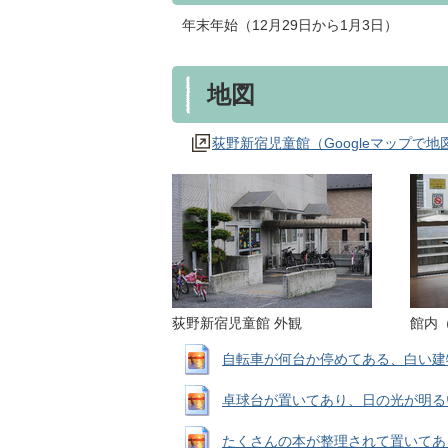
年末年始（12月29日から1月3日）
地図
荻野新宿児童館（Googleマップで地
荻野新宿児童館 外観
館内
自転車が何台か停めてある、白い建物の児
卓球台が置いてあり、日の光が明るい館内
たくさんの本が整理されて置いてある、館