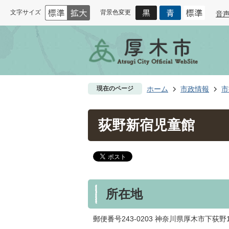
文字サイズ
背景色変更
音
現在のページ
ホーム
市政情報
市
荻野新宿児童館
所在地
郵便番号243-0203 神奈川県厚木市下荻野12