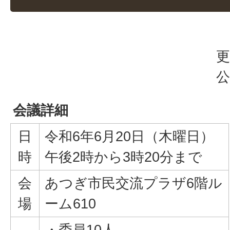
更
公
会議詳細
日
令和6年6月20日（木曜日）
時
午後2時から3時20分まで
会
あつぎ市民交流プラザ6階ル
場
ーム610
・委員10人