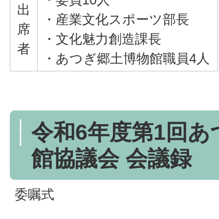
出
・産業文化スポーツ部長
席
・文化魅力創造課長
者
・あつぎ郷土博物館職員4人
令和6年度第1回あ
館協議会 会議録
委嘱式