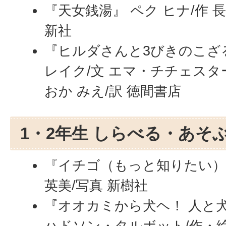
『天女銭湯』 ペク ヒナ/作 
新社
『ヒルダさんと3びきのこざ
レイク/文 エマ・チチェスタ
おか みえ/訳 徳間書店
1・2年生 しらべる・あそ
『イチゴ（もっと知りたい）』
英美/写真 新樹社
『オオカミから犬ヘ！ 人と
ハドソン・タルボット/作・絵 