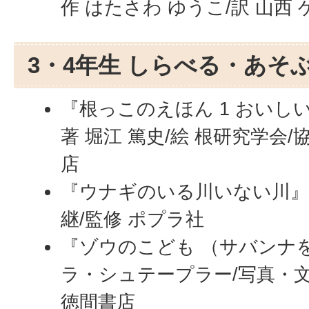
作 はたさわ ゆうこ/訳 山西 
3・4年生 しらべる・あそ
『根っこのえほん 1 おいしい
著 堀江 篤史/絵 根研究学会/
店
『ウナギのいる川いない川』 内
継/監修 ポプラ社
『ゾウのこども （サバンナ
ラ・シュテープラー/写真・文
徳間書店