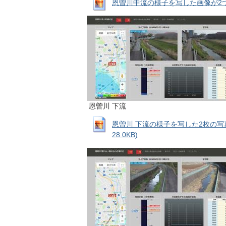
恩曽川中流の様子を写した画像が2つと地
恩曽川 下流
恩曽川 下流の様子を写した2枚の写真
28.0KB)