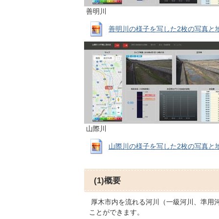
善明川
善明川の様子を写した2枚の写真と地図、
山際川
山際川の様子を写した2枚の写真と地図、
(1)概要
厚木市内を流れる河川（一級河川、準用
ことができます。