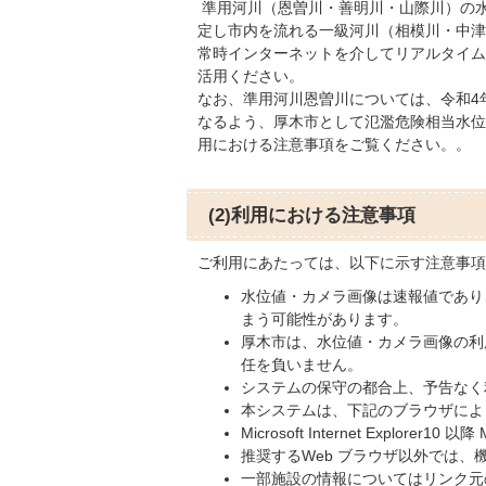
準用河川（恩曽川・善明川・山際川）の
定し市内を流れる一級河川（相模川・中津
常時インターネットを介してリアルタイム
活用ください。
なお、準用河川恩曽川については、令和4
なるよう、厚木市として氾濫危険相当水位
用における注意事項をご覧ください。。
(2)利用における注意事項
ご利⽤にあたっては、以下に⽰す注意事項
水位値・カメラ画像は速報値であり
まう可能性があります。
厚木市は、水位値・カメラ画像の利
任を負いません。
システムの保守の都合上、予告なく
本システムは、下記のブラウザによ
Microsoft Internet Explorer10 以降 
推奨するWeb ブラウザ以外では
⼀部施設の情報についてはリンク元