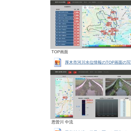
TOP画面
厚木市河川水位情報のTOP画面の写真 拡大
恩曽川 中流