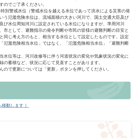
すのでご了承ください。
洪水特別警戒水位（警戒水位を越える水位であって洪水による災害の発
いう氾濫危険水位は、流域面積の大きい河川で、国土交通大臣及び
及び水位周知河川に設定されている水位になりますが、準用河川
、市として、避難指示の発令判断や市民の皆様の避難判断の目安と
と同じ考え方のもと、相当する水位として設定したものです。設定
「氾濫危険相当水位」ではなく、「氾濫危険相当水位」「避難判断
当水位等は、河川改修等に伴う河道状況の変化や気象状況の変化に
録の蓄積など、状況に応じて見直すことがあります。
んので更新については「更新」ボタンを押してください。
へ移動します ］