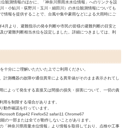
水位観測情報のほかに、「神奈川県雨水水位情報」へのリンクを設
川・小鮎川・荻野川・玉川・細田川）の水位観測情報についても
で情報を提供することで、台風や集中豪雨などによる大雨時にご
年4月より、避難指示の発令判断や市民の皆様の避難判断の目安と
及び避難判断相当水位を設定しました。詳細につきましては、利
を⼗分にご理解いただいた上でご利⽤ください。
、計測機器の故障や通信異常による異常値がそのまま表⽰されてし
⽤によって発⽣する直接⼜は間接の損失・損害について、⼀切の責
利⽤を制限する場合があります。
り動作確認を⾏っています。
Microsoft Edge42 Firefox52 safari11 Chrome67
、機能の⼀部または全てが動作しないことがあります。
の「神奈川県⾬量水位情報」より情報を取得しており、点検や工事