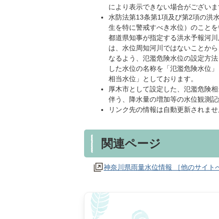
により表⽰できない場合がございま
水防法第13条第1項及び第2項の
生を特に警戒すべき水位）のことを
都道県知事が指定する洪水予報河川
は、水位周知河川ではないことから
なるよう、氾濫危険水位の設定方法
した水位の名称を「氾濫危険水位」
相当水位」としております。
厚木市として設定した、氾濫危険相
伴う、降水量の増加等の水位観測記
リンク先の情報は自動更新されませ
関連ページ
神奈川県雨量水位情報 ［他のサイト