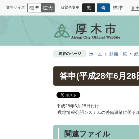
文字サイズ
背景色変更
音
現在のページ
ホーム
組織一覧
総
答申(平成28年6月28
平成28年6月28日付け
農地情報公開システムの整備事業に係る
関連ファイル