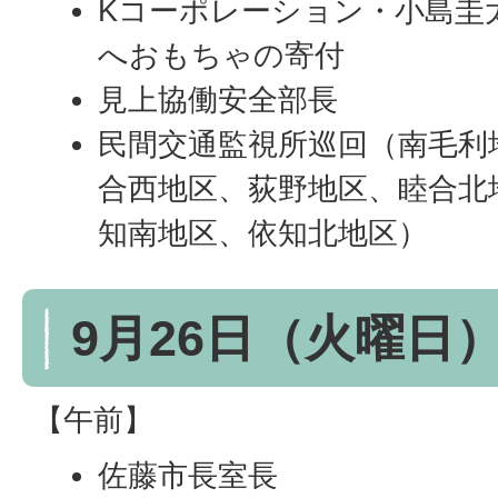
Kコーポレーション・小島圭
へおもちゃの寄付
見上協働安全部長
民間交通監視所巡回（南毛利
合西地区、荻野地区、睦合北
知南地区、依知北地区）
9月26日（火曜日
【午前】
佐藤市長室長