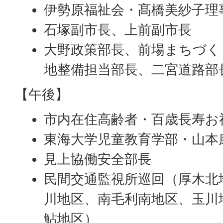
伊勢原福祉会・髙橋美紗子理
石塚副市長、上前副市長
大野政策部長、前場まちづく
地整備担当部長、二宮道路部
【午後】
市内在住高齢者・百歳長寿お
東海大学児童教育学部・山本
見上協働安全部長
民間交通監視所巡回（厚木北
川地区、南毛利南地区、玉川
鮎地区）