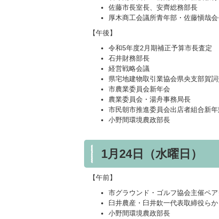
佐藤市長室長、安齊総務部長
厚木商工会議所青年部・佐藤愼哉会
【午後】
令和5年度2月期補正予算市長査定
石井財務部長
経営戦略会議
県宅地建物取引業協会県央支部賀詞
市農業委員会新年会
農業委員会・湯舟事務局長
市民朝市推進委員会出店者組合新年
小野間環境農政部長
1月24日（水曜日）
【午前】
市グラウンド・ゴルフ協会主催ペア
臼井農産・臼井欽一代表取締役らか
小野間環境農政部長