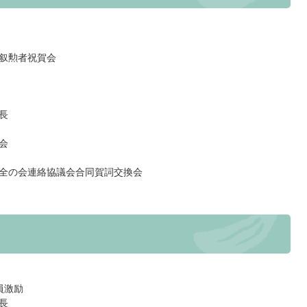
叙勲者祝賀会
長
会
全の会連絡協議会合同賀詞交換会
員激励
長