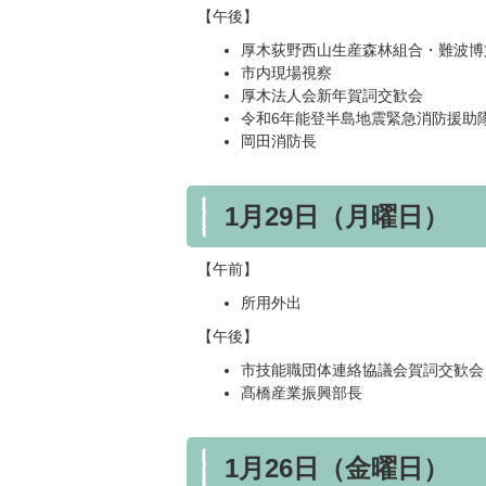
【午後】
厚木荻野西山生産森林組合・難波博
市内現場視察
厚木法人会新年賀詞交歓会
令和6年能登半島地震緊急消防援助
岡田消防長
1月29日（月曜日）
【午前】
所用外出
【午後】
市技能職団体連絡協議会賀詞交歓会
髙橋産業振興部長
1月26日（金曜日）