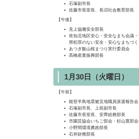
石塚副市長
佐藤市長室長、長沼社会教育部長
【午後】
見上協働安全部長
依知北地区安心・安全なまち会議・
県犯罪のない安全・安心なまちづく
あつぎ飯山桜まつり実行委員会
髙橋産業振興部長
1月30日（火曜日）
【午前】
能登半島地震被災地職員派遣報告会
石塚副市長、上前副市長
佐藤市長室長、安齊総務部長
市園芸協会いちご部会・杉山寛部会
小野間環境農政部長
石井財務部長