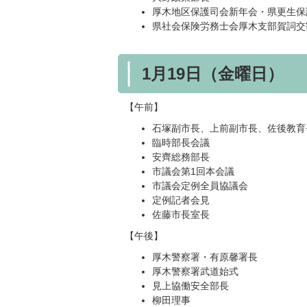
厚木地区保護司会新年会・県更生保
県社会保険労務士会厚木支部賀詞交
1月19日（金曜日）
【午前】
石塚副市長、上前副市長、佐後教育
臨時部長会議
安齊総務部長
市議会第1回本会議
市議会定例全員協議会
定例記者会見
佐藤市長室長
【午後】
厚木警察署・有原馨署長
厚木警察署武道始式
見上協働安全部長
柳田理事