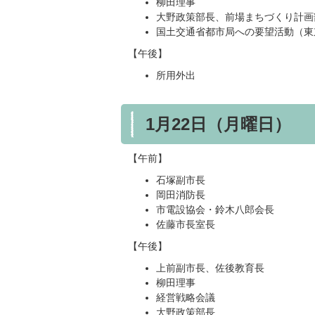
柳田理事
大野政策部長、前場まちづくり計画
国土交通省都市局への要望活動（東
【午後】
所用外出
1月22日（月曜日）
【午前】
石塚副市長
岡田消防長
市電設協会・鈴木八郎会長
佐藤市長室長
【午後】
上前副市長、佐後教育長
柳田理事
経営戦略会議
大野政策部長