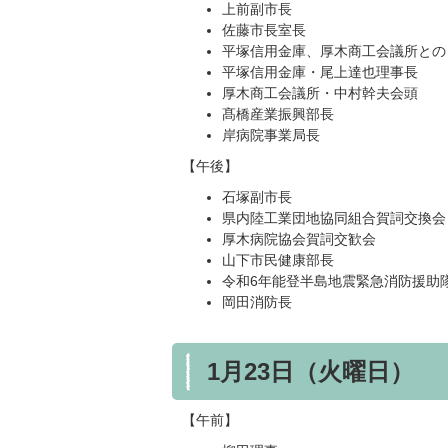
上前副市長
佐藤市長室長
平塚信用金庫、厚木商工会議所との
平塚信用金庫・尾上達也理事長
厚木商工会議所・中村幹夫会頭
髙橋産業振興部長
岸病院事業局長
【午後】
石塚副市長
県内陸工業団地協同組合賀詞交換会
厚木病院協会賀詞交歓会
山下市民健康部長
令和6年能登半島地震緊急消防援助
岡田消防長
1月23日（火曜日）
【午前】