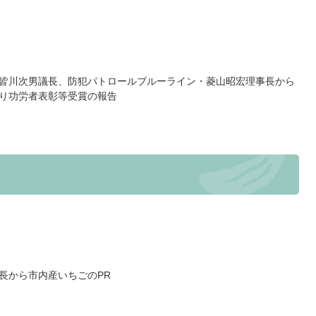
皆川次男議長、防犯パトロールブルーライン・菱山昭宏理事長から
り功労者表彰等受賞の報告
長から市内産いちごのPR