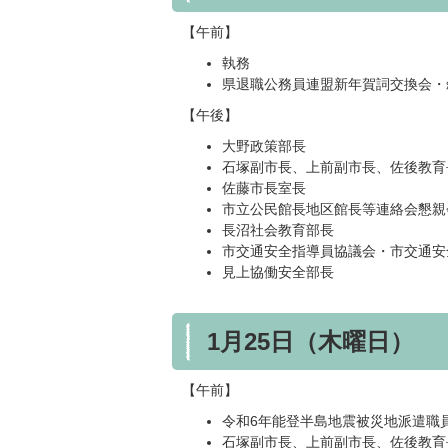
【午前】
執務
県退職公務員連盟新年賀詞交換会・
【午後】
大野政策部長
石塚副市長、上前副市長、佐後教育
佐藤市長室長
市立公民館長地区館長等連絡会懇親
長沼社会教育部長
市交通安全指導員協議会・市交通安
見上協働安全部長
1月25日（木曜日）
【午前】
令和6年能登半島地震被災地派遣職
石塚副市長、上前副市長、佐後教育