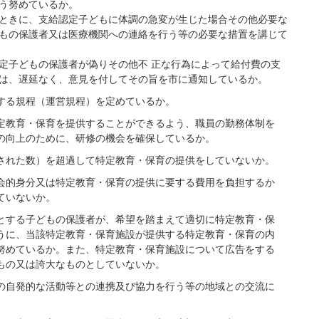
う努めているか。
ときに、支給認定子どもに体調の急変が生じた場合その他必要な
もの保護者又は医療機関への連絡を行う等の必要な措置を講じて
定子どもの保護者が偽りその他不 正な行為によって給付費の支
は、遅延なく、意見を付してその旨を市に通知しているか。
する規程（運営規程）を定めているか。
定教育・保育を提供することができるよう、職員の勤務体制を
の向上のために、研修の機会を確保しているか。
された数）を超過して特定教育・保育の提供をしていないか。
会的身分又は特定教育・保育の提供に要する費用を負担するか
ていないか。
とする子どもの保護者が、希望を踏まえて適切に特定教育・保
うに、当該特定教育・保育施設が提供する特定教育・保育の内
努めているか。また、特定教育・保育施設について広告をする
もの又は誇大なものとしていないか。
の自発的な活動等との連携及び協力を行う等の地域との交流に