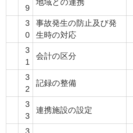
地域との連携
9
3
事故発生の防止及び発
0
生時の対応
3
会計の区分
1
3
記録の整備
2
3
連携施設の設定
3
3