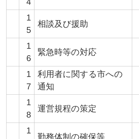
4
1
相談及び援助
5
1
緊急時等の対応
6
1
利用者に関する市への
7
通知
1
運営規程の策定
8
1
勤務体制の確保等