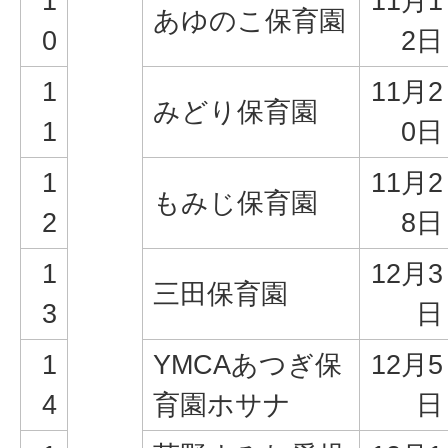
1
11月1
あゆのこ保育園
0
2日
1
11月2
みどり保育園
1
0日
1
11月2
もみじ保育園
2
8日
1
12月3
三田保育園
3
日
1
YMCAあつぎ保
12月5
4
育園ホサナ
日