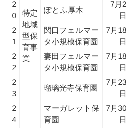
2
7月2
ぽとふ厚木
特定
0
日
地域
2
関口フェルマー
7月18
型保
1
タ小規模保育園
日
育事
2
妻田フェルマー
7月18
業
2
タ小規模保育園
日
2
7月23
瑠璃光寺保育園
3
日
2
マーガレット保
7月30
4
育園
日