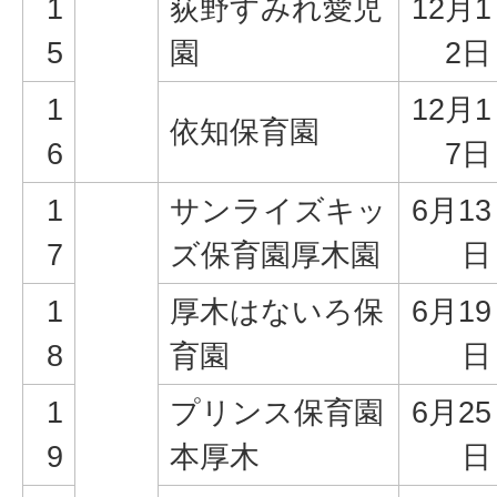
1
荻野すみれ愛児
12月1
5
園
2日
1
12月1
依知保育園
6
7日
1
サンライズキッ
6月13
7
ズ保育園厚木園
日
1
厚木はないろ保
6月19
8
育園
日
1
プリンス保育園
6月25
9
本厚木
日