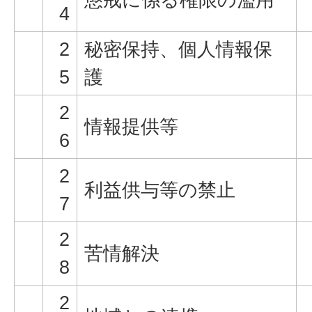
4
2
秘密保持、個人情報保
5
護
2
情報提供等
6
2
利益供与等の禁止
7
2
苦情解決
8
2