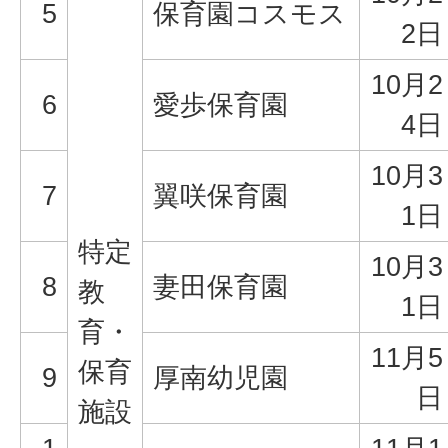
5
保育園コスモス
2日
10月2
6
愛歩保育園
4日
10月3
7
翼咲保育園
1日
特定
10月3
8
妻田保育園
教
1日
育・
11月5
保育
9
厚南幼児園
日
施設