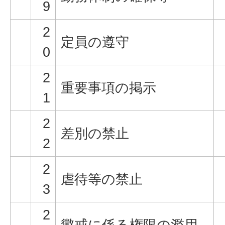
9
2
定員の遵守
0
2
重要事項の掲示
1
2
差別の禁止
2
2
虐待等の禁止
3
2
懲戒に係る権限の濫用