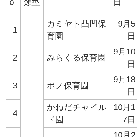
o
類型
日
カミヤト凸凹保
9月5
1
育園
日
9月10
2
みらくる保育園
日
9月18
3
ポノ保育園
日
かねだチャイル
10月1
4
ド園
7日
10月2