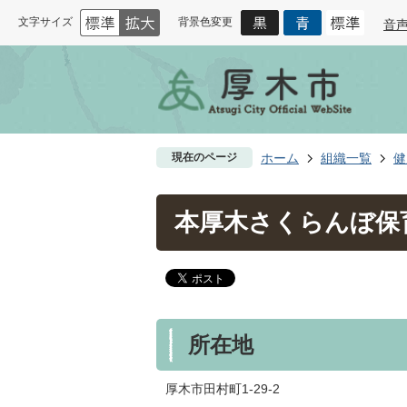
文字サイズ
背景色変更
音
現在のページ
ホーム
組織一覧
健
本厚木さくらんぼ保
所在地
厚木市田村町1-29-2