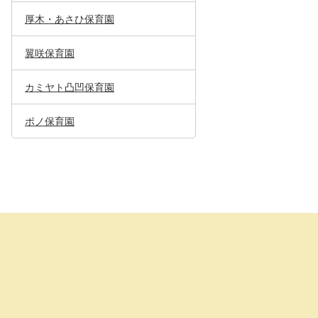
厚木・あさひ保育園
翼咲保育園
カミヤト凸凹保育園
ポノ保育園