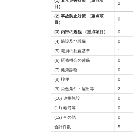
(1) 非常災害対策 （重点項
2
目）
(2) 事故防止対策 （重点項
0
目）
(3) 内部の規程 （重点項目）
0
(4) 施設及び設備
0
(5) 職員の配置基準
1
(6) 研修機会の確保
0
(7) 健康診断
0
(8) 検便
0
(9) 労働条件・届出等
2
(10) 連携施設
0
(11) 帳簿等
0
(12) その他
0
合計件数
5