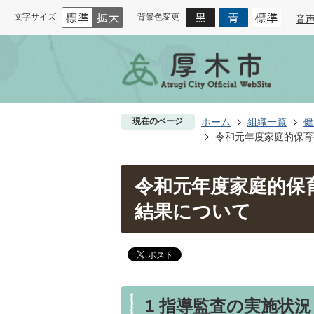
文字サイズ
背景色変更
音
現在のページ
ホーム
組織一覧
健
令和元年度家庭的保育
令和元年度家庭的保
結果について
1 指導監査の実施状況