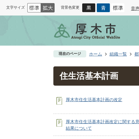
文字サイズ
背景色変更
音
現在のページ
ホーム
組織一覧
都
住生活基本計画
厚木市住生活基本計画の改定
厚木市住生活基本計画改定に関する
結果について