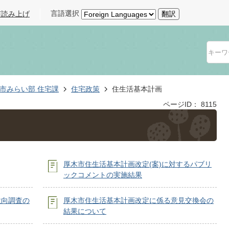
言語選択
声読み上げ
翻訳
市みらい部 住宅課
住宅政策
住生活基本計画
ページID：
8115
厚木市住生活基本計画改定(案)に対するパブリ
ックコメントの実施結果
意向調査の
厚木市住生活基本計画改定に係る意見交換会の
結果について